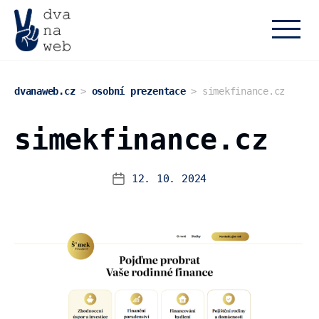
dvanaweb.cz
dvanaweb.cz
>
osobní prezentace
>
simekfinance.cz
simekfinance.cz
12. 10. 2024
Datum
příspěvku