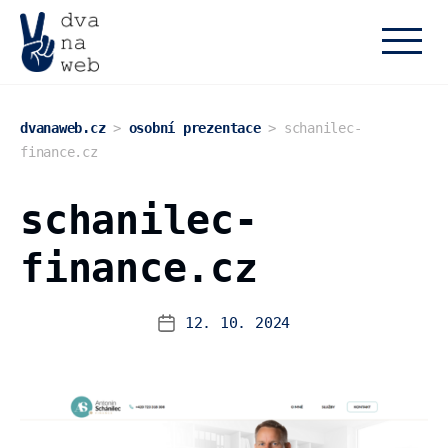
dvanaweb.cz
dvanaweb.cz
>
osobní prezentace
>
schanilec-
finance.cz
schanilec-
finance.cz
12. 10. 2024
Datum
příspěvku