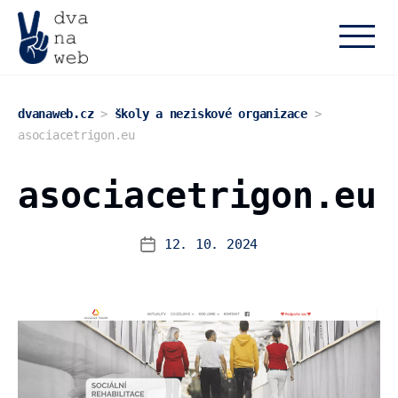
dvanaweb.cz
dvanaweb.cz
>
školy a neziskové organizace
>
asociacetrigon.eu
asociacetrigon.eu
12. 10. 2024
Datum
příspěvku